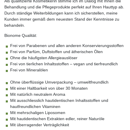
Als qualifizierte Kosmetikerin stimme ich im Dialog mit Ihnen die
Behandlung und die Pflegeprodukte perfekt auf Ihren Hauttyp ab.
Durch ständige Weiterbildungen kann ich sicherstellen, meine
Kunden immer gemäß dem neuesten Stand der Kenntnisse zu
behandeln.
Bionome Qualität:
Frei von Parabenen
und
allen anderen Konservierungsstoffen
Frei von Parfüm, Duftstoffen und ätherischen Ölen
Ohne die häufigsten Allergieauslöser
Frei von tierlichen Inhaltsstoffen – vegan und tierfreundlich
Frei von Mineralölen
Ohne überflüssige Umverpackung – umweltfreundlich
Mit einer Haltbarkeit von über 30 Monaten
Mit natürlich neutralem Aroma
Mit
ausschliesslich
hautidentischen Inhaltsstoffen und
hautfreundlichen Vitaminen
Mit mehrschaligen Liposomen
Mit hautidentischen Extrakten edler, reiner Naturöle
Mit überragender Verträglichkeit